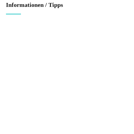
Informationen / Tipps
Tipps für ästhetische Eingriffe
Auch ein plastisch-ästhetischer Eingriff ist eine Operation.