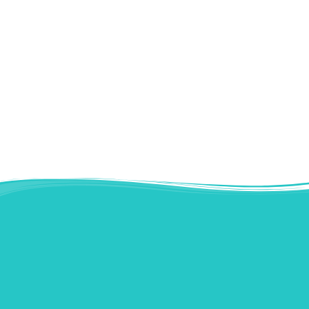
Seriöse Erstinformationen zu den verschiedenen Leistungen
eines Arztes vermitteln dem Patienten einen ersten Eindruck
und lassen ihn beruhigter Entscheidungen für sich abwägen
und anschließend in ein Beratungsgespräch gehen. Um
auch Ihnen diese erste mögliche Hemmschwelle zu nehmen,
haben wir auf den folgenden Seiten wichtige Informationen
für Sie zusammengestellt.
Instagram