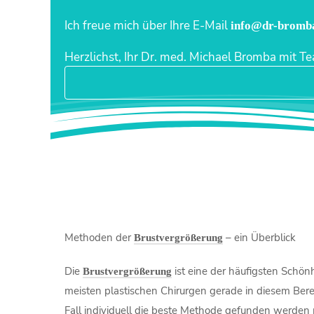
Ich freue mich über Ihre E-Mail
info@dr-bromb
Herzlichst, Ihr Dr. med. Michael Bromba mit T
Methoden der
– ein Überblick
Brustvergrößerung
Die
ist eine der häufigsten Schön
Brustvergrößerung
meisten plastischen Chirurgen gerade in diesem Bere
Fall individuell die beste Methode gefunden werden 