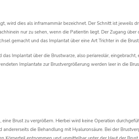
t, wird dies als inframammär bezeichnet. Der Schnitt ist jeweils dr
achhinein nur zu sehen, wenn die Patientin liegt. Der Zugang über d
Achsel gemacht und das Implantat über eine Art Trichter in die Brust
ird das Implantat über die Brustwarze, also periareolär, eingebracht,
ndeten Implantate zur Brustvergrößerung werden leer in die Brust 
ne Brust zu vergrößern. Hierbei wird keine Operation durchgeführt
d andererseits die Behandlung mit Hyaluronsäure. Bei der Brustve
en Körperteil entnommen und unmittelbar unter der Haut der Brust 